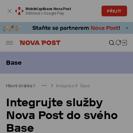
Modální okno je otevřené
Mobilní aplikace Nova Post
PŘEJÍT
Stáhnout v Google Play
Base
Hlavní stránka
Pro firemní klienty
Integrace
Base
Hlavní stránka
Integrace
Base
Integrujte služby
Nova Post do svého
Base