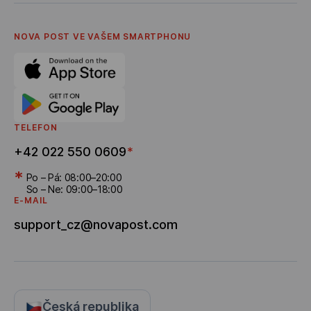
Українська
Účet pro firemní klienty
Podmínky a pravidla poštovních služeb
Česky
Zásady ochrany osobních údajů
English
Často kladené dotazy
NOVA POST VE VAŠEM SMARTPHONU
Spotřebitelské Spory
Kariéra
Program doporučování
Doručení bonusů
TELEFON
+42 022 550 0609
*
*
Po – Pá: 08:00–20:00
So – Ne: 09:00–18:00
E-MAIL
support_cz@novapost.com
Česká republika