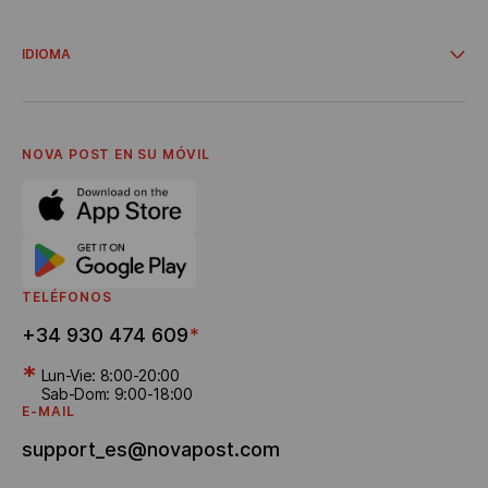
Integraciones
Cuenta para clientes empresariales
Ofertas y promociones
Entrega desde tiendas en línea
IDIOMA
Cooperación
Acerca de la empresa
Українська
Condiciones de servicio
Español
Política de privacidad
English
Carrera profesional
Catalá
NOVA POST EN SU MÓVIL
Programa de remisión
Bonificaciones por el envío
TELÉFONOS
+34 930 474 609
*
*
Lun-Vie: 8:00-20:00
Sab-Dom: 9:00-18:00
E-MAIL
support_es@novapost.com