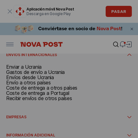
La ventana modal está abierta
Aplicación móvil Nova Post
PASAR
Descarga en Google Play
ENVÍO
Documentos y paquetes de hasta 30 kg
Llamar al servicio de mensajería
RECIBIR
Coste de entrega
Recepción de envíos en España
ENVÍOS INTERNACIONALES
Enviar a Ucrania
Gastos de envío a Ucrania
Envíos desde Ucrania
Envío a otros países
Coste de entrega a otros países
Coste de entrega a Portugal
Recibir envíos de otros países
EMPRESAS
Envíos internacionales
Los pasos para iniciar la colaboración
INFORMACIÓN ADICIONAL