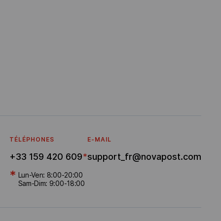
TÉLÉPHONES
E-MAIL
+33 159 420 609
*
support_fr@novapost.com
*
Lun-Ven: 8:00-20:00
Sam-Dim: 9:00-18:00