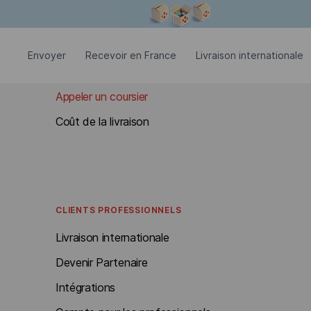
La fenêtre modale est ouverte
ENVOYER
Envoyer
Recevoir en France
Livraison internationale
Documents et colis jusqu'à 30 kg
Appeler un coursier
Coût de la livraison
CLIENTS PROFESSIONNELS
Livraison internationale
Devenir Partenaire
Intégrations