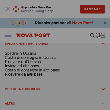
La finestra modale è aperta
App mobile Nova Post
PASSARE
Scarica su Google Play
SPEDIRE
Documenti e pacchi fino a 30 kg
Carichi superiori a 30 kg
RICEVERE
Prenota un ritiro
Tariffe
Ricevere in Italia
SPEDIZIONI INTERNAZIONALI
Spedire in Ucraina
Costo di consegna in Ucraina
Ricevere dall'Ucraina
Inviare ad altri paesi
Costo di consegna in altri paesi
Ricevere da altri paesi
PER I CLIENTI BUSINESS
Consegna internazionale
Come avviare la collaborazione
ALTRO
Integrazioni