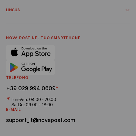
Area personale del cliente aziendale
Offerte e promozioni
Consegna da negozi online
LINGUA
Cooperazione
Informazioni sull'azienda
Українська
Termini di servizio
Italiano
Informativa sulla privacy
English
Carriera
NOVA POST NEL TUO SMARTPHONE
Invita un amico
Informativa sulla privacy per Shopify
Consegna dei bonus
TELEFONO
+39 029 994 0609
*
*
Lun-Ven: 08:00 - 20:00
Sa-Do: 09:00 - 18:00
E-MAIL
support_it@novapost.com