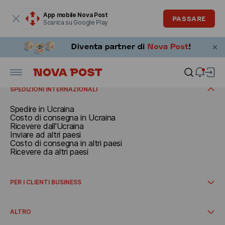
La finestra modale è aperta
App mobile Nova Post
PASSARE
Scarica su Google Play
SPEDIRE
Documenti e pacchi fino a 30 kg
Carichi superiori a 30 kg
RICEVERE
Prenota un ritiro
Tariffe
Ricevere in Italia
SPEDIZIONI INTERNAZIONALI
Spedire in Ucraina
Costo di consegna in Ucraina
Ricevere dall'Ucraina
Inviare ad altri paesi
Costo di consegna in altri paesi
Ricevere da altri paesi
PER I CLIENTI BUSINESS
Consegna internazionale
Come avviare la collaborazione
ALTRO
Integrazioni