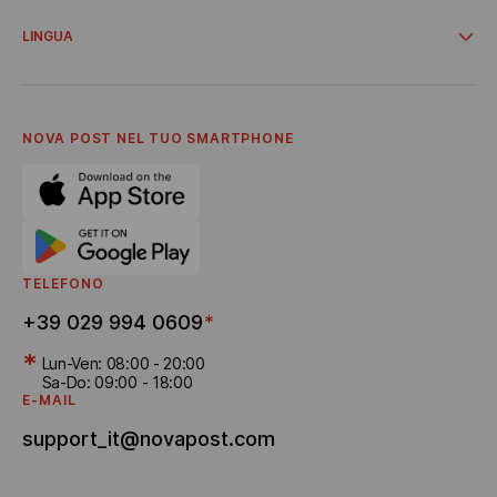
Area personale del cliente aziendale
Offerte e promozioni
Consegna da negozi online
LINGUA
Cooperazione
Informazioni sull'azienda
Українська
Termini di servizio
Italiano
Informativa sulla privacy
English
Carriera
NOVA POST NEL TUO SMARTPHONE
Invita un amico
Informativa sulla privacy per Shopify
Consegna dei bonus
TELEFONO
+39 029 994 0609
*
*
Lun-Ven: 08:00 - 20:00
Sa-Do: 09:00 - 18:00
E-MAIL
support_it@novapost.com