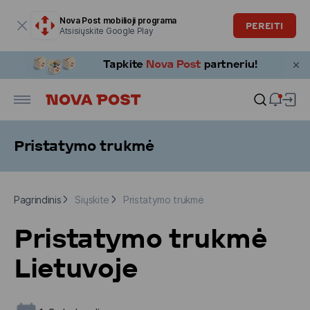
Modalinis langas atidarytas
Nova Post mobilioji programa
PEREITI
Atsisiųskite Google Play
Pristatymo trukmė
Pagrindinis
Siųskite
Pristatymo trukmė
Pagrindinis
Siųskite
Pristatymo trukmė
Pristatymo trukmė
Lietuvoje