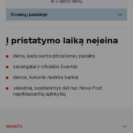
iki 3 darbo dienų
Iš namų į padalinįn
iki 3 darbo dienų
Į pristatymo laiką neįeina
diena, kada siunta pristatoma į padalinį
savaitgaliai ir oficialios šventės
dienos, kuriomis nedirba bankai
vėlavimai, susidarantys dėl nuo Nova Post
nepriklausančių aplinkybių
SIŲSKITE