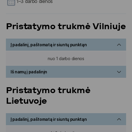
1–3 darbo dienos
Pristatymo trukmė Vilniuje
Į padalinį, paštomatą ir siuntų punktąn
nuo 1 darbo dienos
Iš namų į padalinįn
nuo 1 darbo dienos
Pristatymo trukmė
Lietuvoje
Į padalinį, paštomatą ir siuntų punktąn