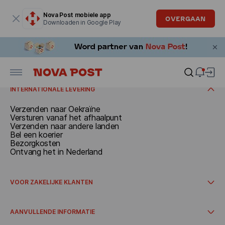
Modaal venster is geopend
Nova Post mobiele app
OVERGAAN
Downloaden in Google Play
VERZENDEN
Documenten en pakjes tot 30 kg
Bel een koerier
ONTVANGEN
Versturen vanaf het afhaalpunt
Bezorgkosten
Ontvang in Nederland
Ontvangen op het afhaalpunt
INTERNATIONALE LEVERING
Verzenden naar Oekraïne
Versturen vanaf het afhaalpunt
Verzenden naar andere landen
Bel een koerier
Bezorgkosten
Ontvang het in Nederland
VOOR ZAKELIJKE KLANTEN
Hoe u samenwerking kunt starten
Internationale levering
AANVULLENDE INFORMATIE
Integraties