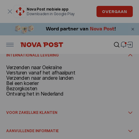
Modaal venster is geopend
Nova Post mobiele app
OVERGAAN
Downloaden in Google Play
VERZENDEN
Documenten en pakjes tot 30 kg
Bel een koerier
ONTVANGEN
Versturen vanaf het afhaalpunt
Bezorgkosten
Ontvang in Nederland
Ontvangen op het afhaalpunt
INTERNATIONALE LEVERING
Verzenden naar Oekraïne
Versturen vanaf het afhaalpunt
Verzenden naar andere landen
Bel een koerier
Bezorgkosten
Ontvang het in Nederland
VOOR ZAKELIJKE KLANTEN
Hoe u samenwerking kunt starten
Internationale levering
AANVULLENDE INFORMATIE
Integraties