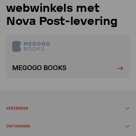
webwinkels met
Nova Post-levering
MEGOGO BOOKS
VERZENDEN
Documenten en pakjes tot 30 kg
Bel een koerier
ONTVANGEN
Versturen vanaf het afhaalpunt
Bezorgkosten