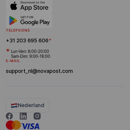
TELEFOONS
+31 203 695 606
*
*
Lun-Ven: 8:00-20:00
Sam-Dim: 9:00-18:00
E-MAIL
support_nl@novapost.com
Nederland