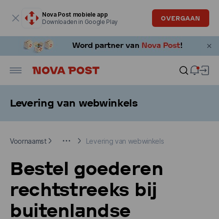
Modaal venster is geopend
Nova Post mobiele app
OVERGAAN
Downloaden in Google Play
Levering van webwinkels
Voornaamst
Aanvullende informatie
Levering van webwinkels
Voornaamst
Levering van webwinkels
Bestel goederen
rechtstreeks bij
buitenlandse