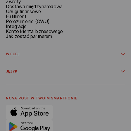
Zwroty
Dostawa międzynarodowa
Usługi finansowe
Fulfillment
Porozumienie (OWU)
Integracje
Konto klienta biznesowego
Jak zostać partnerem
WIĘCEJ
Promocje i oferty specjalne
Dostawa ze sklepów internetowych
JĘZYK
Współpraca
O Nova Post
Українська
Oferta
Polski
Polityka Prywatnośсi
English
Kodeks Etyki Korporacyjnej
NOVA POST W TWOIM SMARTFONIE
Kariera
Program poleceń
Dostawa bonusów