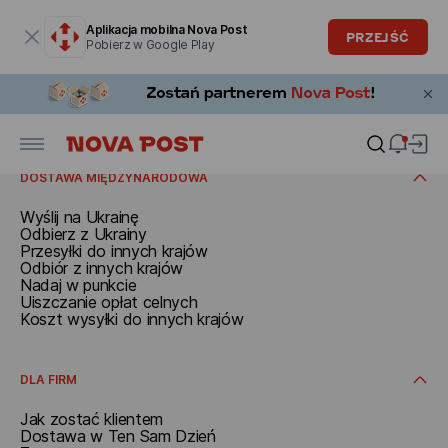
Okno modalne zostało otwarte
Aplikacja mobilna Nova Post
PRZEJŚĆ
Pobierz w Google Play
WYSYŁAJ
W oddziale
Z adresu
ODBIERAJ
W punkcie
W automacie paczkowym
Odbieraj w Polsce
Dodatkowe usługi
Otrzymać w oddziale
DOSTAWA MIĘDZYNARODOWA
Odbierz w paczkomacie
Odbiór w punkcie
Wyślij na Ukrainę
Otrzymać pod adresem
Odbierz z Ukrainy
Przesyłki do innych krajów
Odbiór z innych krajów
Nadaj w punkcie
Uiszczanie opłat celnych
Koszt wysyłki do innych krajów
DLA FIRM
Jak zostać klientem
Dostawa w Ten Sam Dzień