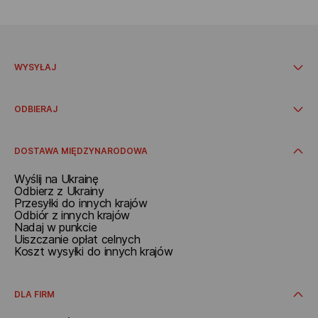
WYSYŁAJ
W oddziale
Z adresu
ODBIERAJ
W punkcie
W automacie paczkowym
Odbieraj w Polsce
Dodatkowe usługi
Otrzymać w oddziale
DOSTAWA MIĘDZYNARODOWA
Odbierz w paczkomacie
Odbiór w punkcie
Wyślij na Ukrainę
Otrzymać pod adresem
Odbierz z Ukrainy
Przesyłki do innych krajów
Odbiór z innych krajów
Nadaj w punkcie
Uiszczanie opłat celnych
Koszt wysyłki do innych krajów
DLA FIRM