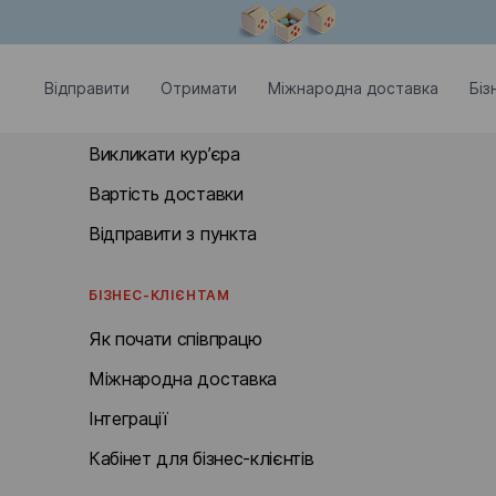
Модальне вікно відкрите
ВІДПРАВИТИ
Відправити
Отримати
Міжнародна доставка
Біз
Документи та посилки до 30 кг
Викликати кур’єра
Вартість доставки
Відправити з пункта
БІЗНЕС-КЛІЄНТАМ
Як почати співпрацю
Міжнародна доставка
Інтеграції
Кабінет для бізнес-клієнтів