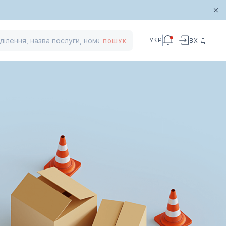
УКР
ВХІД
ПОШУК