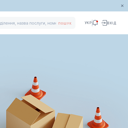
УКР
ВХІД
ПОШУК