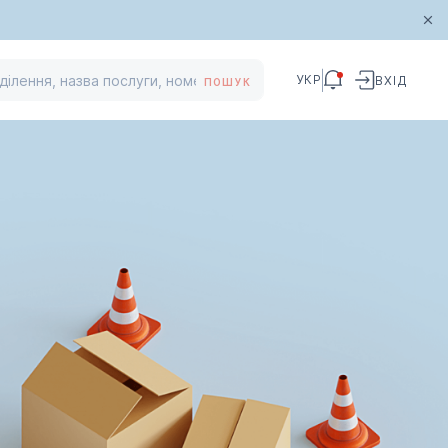
УКР
ВХІД
ПОШУК