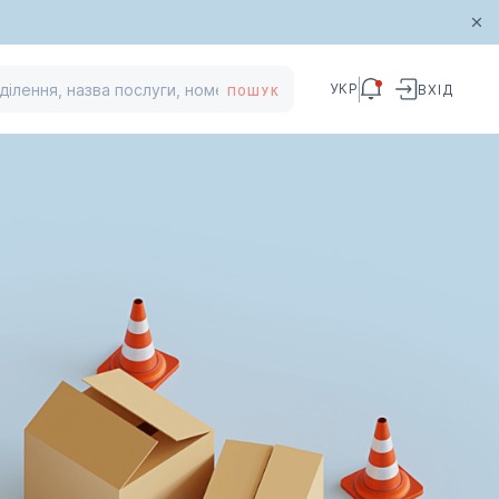
УКР
ВХІД
ПОШУК