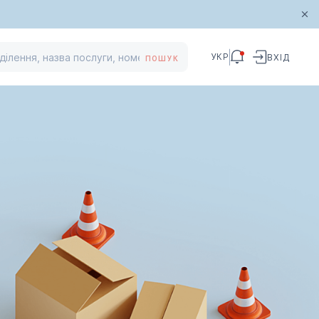
УКР
ВХІД
ПОШУК