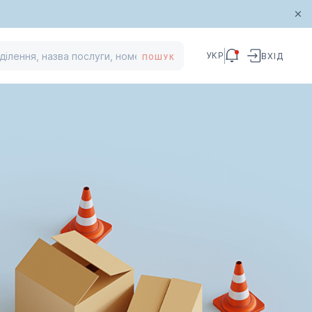
УКР
ВХІД
ПОШУК