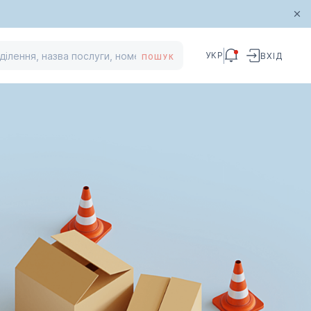
УКР
ВХІД
ПОШУК