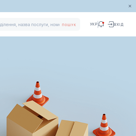
УКР
ВХІД
ПОШУК