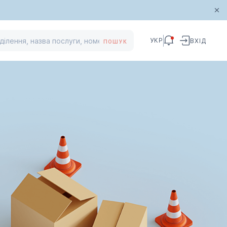
УКР
ВХІД
ПОШУК