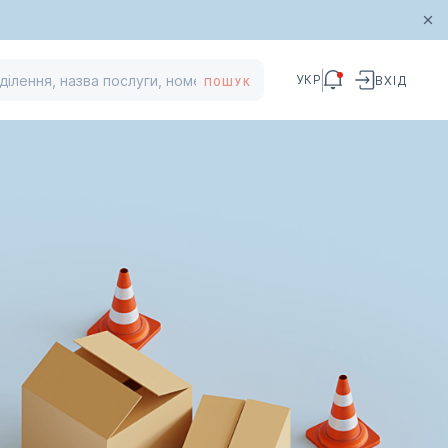
УКР
ВХІД
ПОШУК