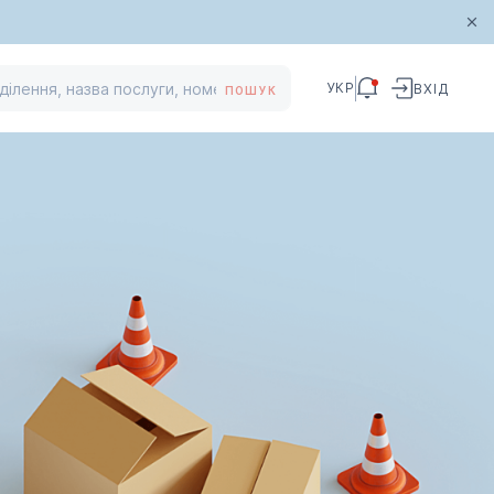
УКР
ВХІД
ПОШУК