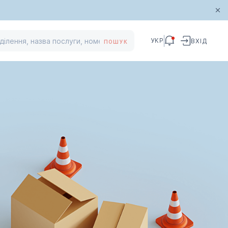
УКР
ВХІД
ПОШУК