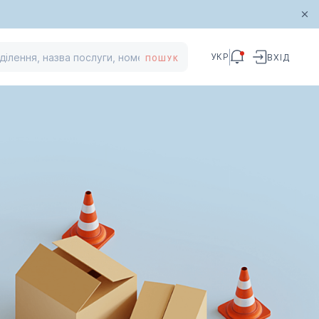
УКР
ВХІД
ПОШУК