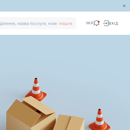
УКР
ВХІД
ПОШУК