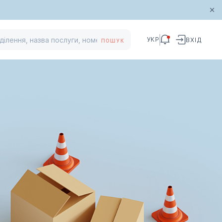
УКР
ВХІД
ПОШУК