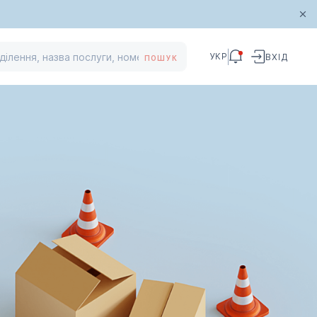
УКР
ВХІД
ПОШУК