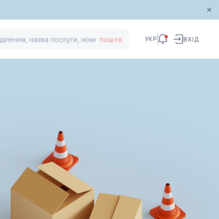
УКР
ВХІД
ПОШУК