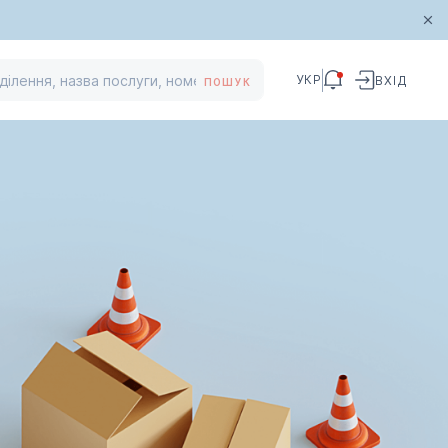
УКР
ВХІД
ПОШУК