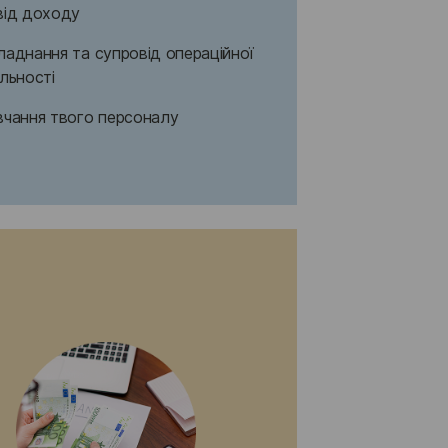
від доходу
ладнання та супровід операційної
яльності
вчання твого персоналу