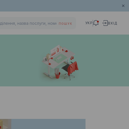
УКР
ВХІД
ПОШУК