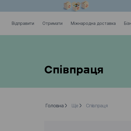
Модальне вікно відкрите
Відправити
Отримати
Міжнародна доставка
Біз
Співпраця
Головна
Ще
Співпраця
Головна
Ще
Співпраця