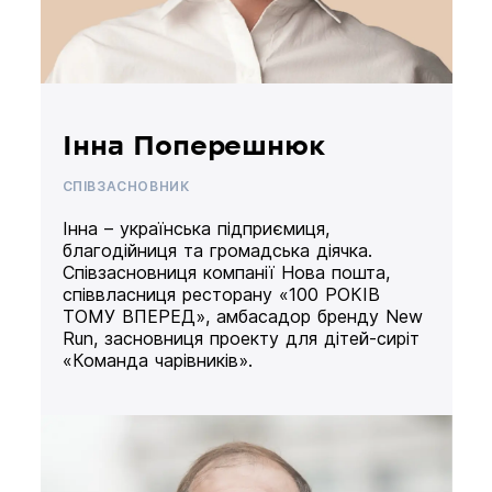
Інна Поперешнюк
СПІВЗАСНОВНИК
Інна – українська підприємиця,
благодійниця та громадська діячка.
Співзасновниця компанії Нова пошта,
співвласниця ресторану «100 РОКІВ
ТОМУ ВПЕРЕД», амбасадор бренду New
Run, засновниця проекту для дітей-сиріт
«Команда чарівників».