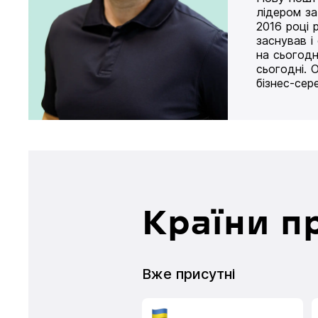
лідером за
2016 році 
заснував і
на сьогодн
сьогодні. 
бізнес-сер
Країни п
Вже присутні