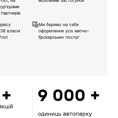
Post, на
мобільний застосунок
кур'єрами
 партнерів
рвісу
Ми беремо на себе
138 власні
оформлення усіх митно-
Post
брокерських послуг
 +
9 000 +
акцій
одиниць автопарку