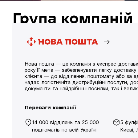
Група компані
Нова пошта — це компанія з експрес-доставк
року.Її мета — забезпечувати легку доставк
клієнта — до відділення, поштомату або за а
надає логістичніта дистрибуційні послуги, д
документи та найдрібніші посилки, так і великі
Переваги компанії
14 000 відділень та 25 000
5 фулф
поштоматів по всій Україні
Києві, 