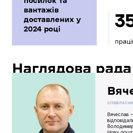
посилок та
вантажів
3
доставлених у
2024 році
праці
Наглядова рада
Вяч
СПІВВЛАСН
Вячеслав –
відповідал
Володимир
Нову пошту