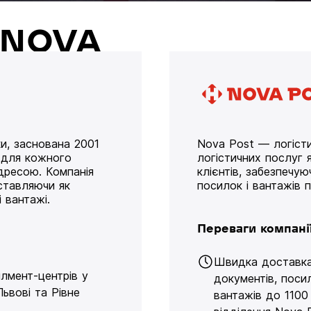
й NOVA
и, заснована 2001
Nova Post — логісти
у для кожного
логістичних послуг я
дресою. Компанія
клієнтів, забезпечу
оставляючи як
посилок і вантажів 
 вантажі.
Переваги компані
Швидка доставк
ілмент-центрів у
документів, поси
Львові та Рівне
вантажів до 1100 