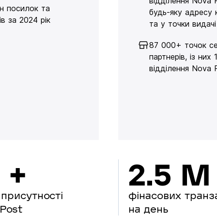
відділення Nova 
н посилок та
будь-яку адресу 
в за 2024 рік
та у точки видачі
87 000+ точок се
партнерів, із них 
відділення Nova 
 +
2.5 M
 присутності
фінасових транз
Post
на день