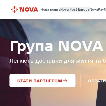
Нова пошта
Nova Post Europe
NovaPay
N
Група NOVA
Легкість доставки для життя та б
СТАТИ ПАРТНЕРОМ
ОБРАТИ