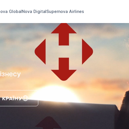
ova Global
Nova Digital
Supernova Airlines
ізнесу
 КРАЇНУ