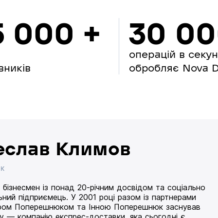
5 000 +
30 0
операцій в секу
вників
обробляє Nova Di
еслав Климов
ИК
 бізнесмен із понад 20-річним досвідом та соціально
ьний підприємець. У 2001 році разом із партнерами
ом Поперешнюком та Інною Поперешнюк заснував
 — компанію експрес-доставки, яка сьогодні є