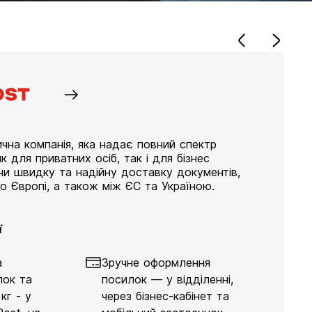
чна компанія, яка надає повний спектр
к для приватних осіб, так і для бізнес
ючи швидку та надійну доставку документів,
по Європі, а також між ЄС та Україною.
ї
а
Зручне оформлення
лок та
посилок — у відділенні,
кг - у
через бізнес-кабінет та