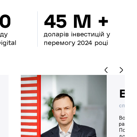
00
45 M +
нду
доларів інвестицій у
gital
перемогу 2024 році
Во
СПІВВЛ
Володим
разом 
Попере
доставк