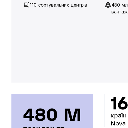
110 сортувальних центрів
480 мл
вантажі
16
480 М
країн
Nova 