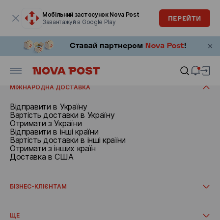
Модальне вікно відкрите
Мобільний застосунок Nova Post
ПЕРЕЙТИ
Завантажуй в Google Play
ВІДПРАВИТИ
Документи та посилки до 30 кг
Вантажі понад 30 кг
ОТРИМАТИ
Відправити з адреси
Вартість доставки
Отримати в Латвії
Строки доставки
МІЖНАРОДНА ДОСТАВКА
Відправити в Україну
Вартість доставки в Україну
Отримати з України
Відправити в інші країни
Вартість доставки в інші країни
Отримати з інших країн
Доставка в США
БІЗНЕС-КЛІЄНТАМ
Міжнародна доставка
Як почати співпрацю
ЩЕ