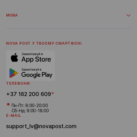
Повернення
Інтеграції
Акції та промо
Кабінет для бізнес-клієнтів
Доставка з інтернет-магазинів
МОВА
Співпраця
Про компанію
Українська
Умови надання послуг
Latviešu
Політика приватності
English
Кар'єра
NOVA POST У ТВОЄМУ СМАРТФОНI
Реферальна програма
Доставка бонусів
ТЕЛЕФОНИ
+37 162 200 609
*
*
Пн-Пт: 8:00-20:00
Сб-Нд: 9:00-18:00
E-MAIL
support_lv@novapost.com