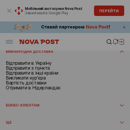
Модальне вікно відкрите
Мобільний застосунок Nova Post
ПЕРЕЙТИ
Завантажуй в Google Play
ВІДПРАВИТИ
Документи та посилки до 30 кг
Викликати кур’єра
ОТРИМАТИ
Відправити з пункта
Вартість доставки
Отримати в Нідерландах
Отримати в пункті
МІЖНАРОДНА ДОСТАВКА
Відправити в Україну
Відправити з пункта
Відправити в інші країни
Викликати кур'єра
Вартість доставки
Отримати в Нідерландах
БІЗНЕС-КЛІЄНТАМ
Як почати співпрацю
Міжнародна доставка
ЩЕ
Інтеграції