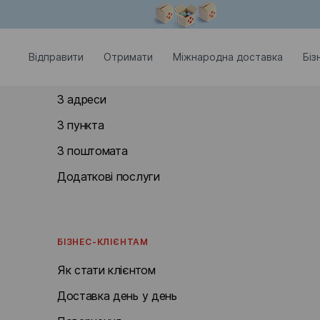
Модальне вікно відкрите
З понеділка по неділю: з восьмої ранку по двадцяту вечора.
ВІДПРАВИТИ
Відправити
Отримати
Міжнародна доставка
Біз
З відділення
З адреси
З пункта
З поштомата
Додаткові послуги
БІЗНЕС-КЛІЄНТАМ
Як стати клієнтом
Доставка день у день