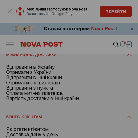
Модальне вікно відкрите
Мобільний застосунок Nova Post
ПЕРЕЙТИ
Завантажуй в Google Play
З понеділка по неділю: з восьмої ранку по двадцяту вечора.
ВІДПРАВИТИ
З відділення
З адреси
ОТРИМАТИ
З пункта
З поштомата
Отримати в Польщі
Додаткові послуги
Отримати у відділенні
МІЖНАРОДНА ДОСТАВКА
Отримати в поштоматі
Отримати в пункті
Відправити в Україну
Отримати за адресою
Отримати з України
Відправити в інші країни
Отримати з інших країн
Відправити з пункта
Сплата митних платежів
Вартість доставки в інші країни
БІЗНЕС-КЛІЄНТАМ
Як стати клієнтом
Доставка день у день