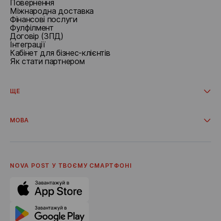
Повернення
Міжнародна доставка
Фінансові послуги
Фулфілмент
Договір (ЗПД)
Інтеграції
Кабінет для бізнес-клієнтів
Як стати партнером
ЩЕ
Акції та промо
Доставка з інтернет-магазинів
МОВА
Співпраця
Про компанію
Українська
Умови надання послуг
Polski
Політика приватності
English
Кодекс корпоративної етики
NOVA POST У ТВОЄМУ СМАРТФОНI
Кар'єра
Реферальна програма
Доставка бонусів