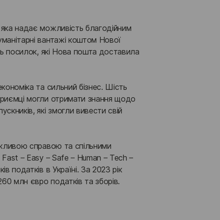
 яка надає можливість благодійним 
манітарні вантажі коштом Нової 
ть посилок, які Нова пошта доставила 
кономіка та сильний бізнес. Шість 
приємці могли отримати знання щодо 
скників, які змогли вивести свій 
ажливою справою та спільними 
Fast – Easy – Safe – Human – Tech – 
 податків в Україні. За 2023 рік 
260 млн євро податків та зборів.