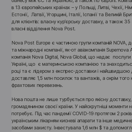
бізнесу між ЄС та Україною, а також по Європі. Компа
в 13 європейських країнах – у Польщі, Литві, Чехії, Нім
Естонії,  Латвії, Угорщині, Італії, Іспанії та Великій 
для клієнтів: власну кур’єрську доставку, а також 35 5
власні відділення Nova Post. 
Nova Post Europe є частиною групи компаній NOVA, до я
та міжнародні компанії, як-от авіакомпанія Supernova A
компанія Nova Digital, Nova Global, що надає  послуг
Україні, що  є материнською компанією та знаходиться
році та є лідером з експрес-доставки і найшвидшою 
доставляє 1,5 млн посилок та вантажів, а окрім того
фрахтових перевезень. 
Нова пошта не лише турбується про якісну доставку, 
громадянином своєї країни. У найскрутніші моменти на
потребує. Під час пандемії COVID-19 протягом 2 рокі
українським лікарням кисневі апарати та інше медичне
засобами захисту. Інвестувала 1,6 млн $ та допомогла 