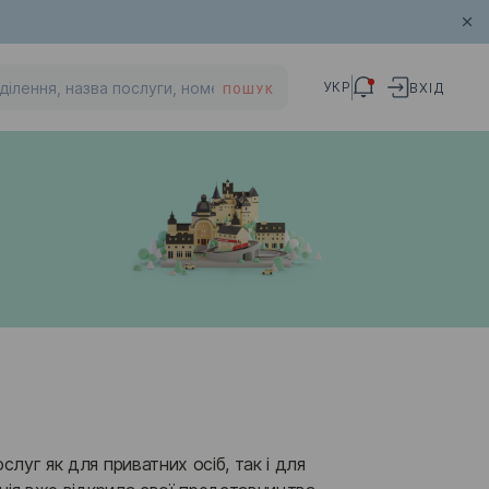
УКР
ВХІД
ПОШУК
луг як для приватних осіб, так і для 