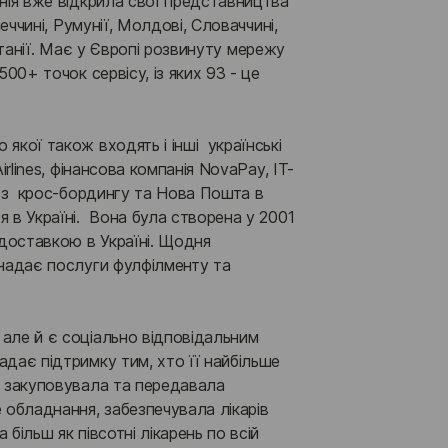
нія вже відкрила свої представництва 
еччині, Румунії, Молдові, Словаччині, 
Британії. Має у Європі розвинуту мережу 
00+ точок сервісу, із яких 93 - це 
кої також входять і інші  українські 
irlines, фінансова компанія NovaPay, IT-
и з  крос-бордингу та Нова Пошта в 
 в Україні.  Вона була створена у 2001 
доставкою в Україні. Щодня 
 надає послуги фулфілменту та 
але й є соціально відповідальним 
дає підтримку тим, хто її найбільше 
в закуповувала та передавала 
 обладнання, забезпечувала лікарів 
більш як півсотні лікарень по всій 