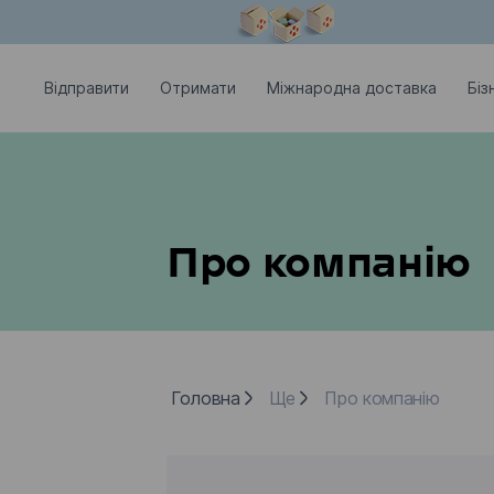
Модальне вікно відкрите
Відправити
Отримати
Міжнародна доставка
Біз
Про компанію
Головна
Ще
Про компанію
Головна
Ще
Про компанію