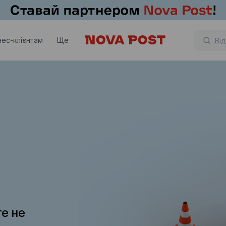
нес-клієнтам
Ще
те не