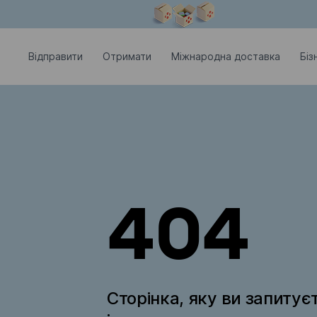
Модальне вікно відкрите
Відправити
Отримати
Міжнародна доставка
Біз
404
Сторінка, яку ви запитує