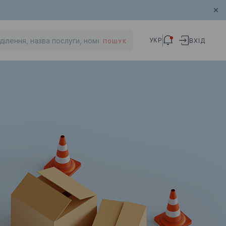
УКР
ВХІД
ПОШУК