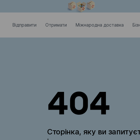
Модальне вікно відкрите
Відправити
Отримати
Міжнародна доставка
Біз
404
Сторінка, яку ви запитує