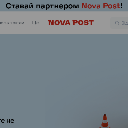
нес-клієнтам
Ще
те не