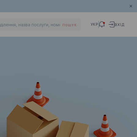
УКР
ВХІД
ПОШУК