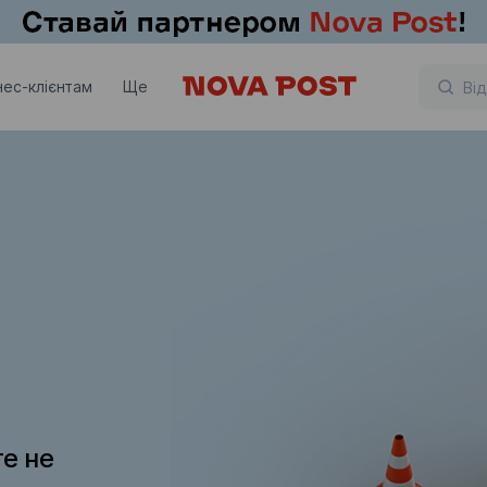
нес-клієнтам
Ще
те не