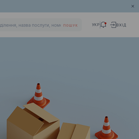
УКР
ВХІД
ПОШУК