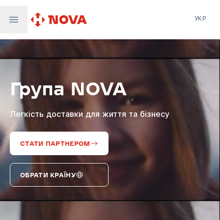
УКР
Нова пошта
Nova Post Europe
NovaPay
Група NOVA
Nova Global
Nova Digital
Supernova Airlines
Легкість доставки для життя та бізнесу
СТАТИ ПАРТНЕРОМ
ОБРАТИ КРАЇНУ