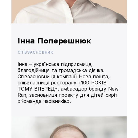
Інна Поперешнюк
СПІВЗАСНОВНИК
Інна – українська підприємиця,
благодійниця та громадська діячка.
Співзасновниця компанії Нова пошта,
співвласниця ресторану «100 РОКІВ
ТОМУ ВПЕРЕД», амбасадор бренду New
Run, засновниця проекту для дітей-сиріт
«Команда чарівників».