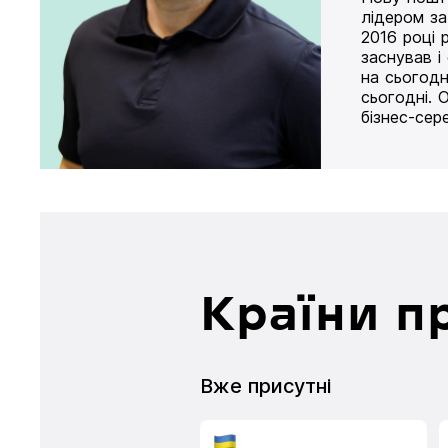
лідером за
2016 році 
заснував і
на сьогодн
сьогодні. 
бізнес-сер
Країни п
Вже присутні