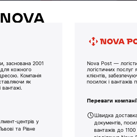
й NOVA
и, заснована 2001
Nova Post — логісти
у для кожного
логістичних послуг я
дресою. Компанія
клієнтів, забезпечу
оставляючи як
посилок і вантажів 
 вантажі.
Переваги компані
Швидка доставк
ілмент-центрів у
документів, поси
Львові та Рівне
вантажів до 1100 