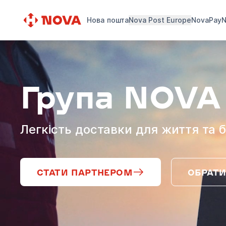
Нова пошта
Nova Post Europe
NovaPay
N
Група NOVA
Легкість доставки для життя та б
СТАТИ ПАРТНЕРОМ
ОБРАТИ