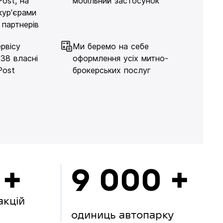
Post, на
мобільний застосунок
кур'єрами
 партнерів
рвісу
Ми беремо на себе
138 власні
оформлення усіх митно-
Post
брокерських послуг
 +
9 000 +
акцій
одиниць автопарку