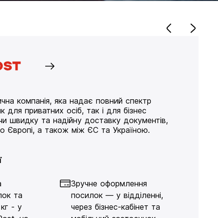
чна компанія, яка надає повний спектр
к для приватних осіб, так і для бізнес
ючи швидку та надійну доставку документів,
по Європі, а також між ЄС та Україною.
ї
а
Зручне оформлення
лок та
посилок — у відділенні,
кг - у
через бізнес-кабінет та