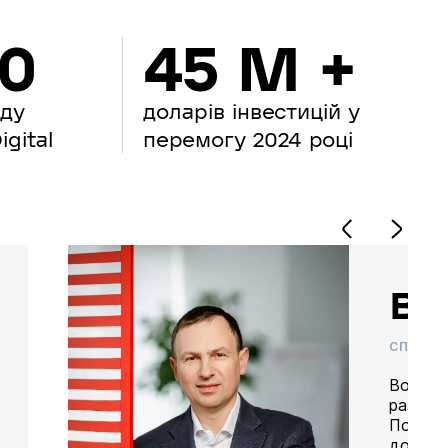
00
45 M +
нду
доларів інвестицій у
gital
перемогу 2024 році
Во
СПІВВЛ
Володим
разом 
Попере
доставк