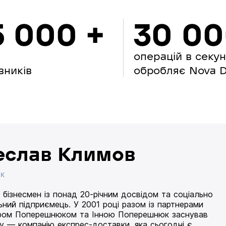
5 000 +
30 0
операцій в секу
вників
обробляє Nova Di
еслав Климов
ИК
 бізнесмен із понад 20-річним досвідом та соціально
ьний підприємець. У 2001 році разом із партнерами
ом Поперешнюком та Інною Поперешнюк заснував
 — компанію експрес-доставки, яка сьогодні є