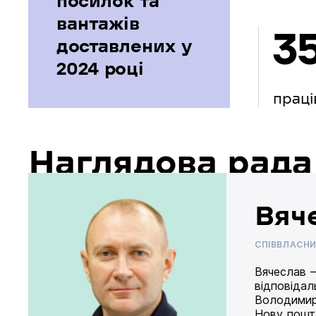
посилок та
вантажів
3
доставлених у
2024 році
праці
Наглядова рада
Вяч
СПІВВЛАСН
Вячеслав –
відповідал
Володимир
Нову пошту