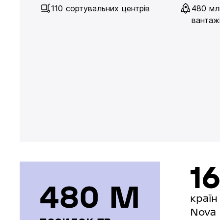
110 сортувальних центрів
480 мл
вантажі
16
480 М
країн
Nova 