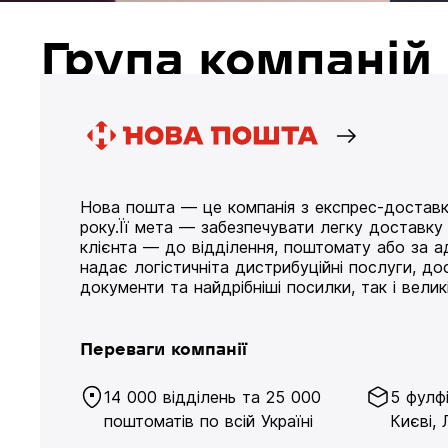
Група компані
Нова пошта — це компанія з експрес-доставк
року.Її мета — забезпечувати легку доставк
клієнта — до відділення, поштомату або за а
надає логістичніта дистрибуційні послуги, д
документи та найдрібніші посилки, так і великі
Переваги компанії
14 000 відділень та 25 000
5 фулф
поштоматів по всій Україні
Києві, 