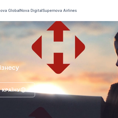
ova Global
Nova Digital
Supernova Airlines
ізнесу
 КРАЇНУ