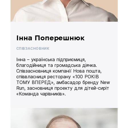
Інна Поперешнюк
СПІВЗАСНОВНИК
Інна – українська підприємиця,
благодійниця та громадська діячка.
Співзасновниця компанії Нова пошта,
співвласниця ресторану «100 РОКІВ
ТОМУ ВПЕРЕД», амбасадор бренду New
Run, засновниця проекту для дітей-сиріт
«Команда чарівників».