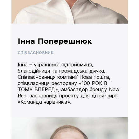
Інна Поперешнюк
СПІВЗАСНОВНИК
Інна – українська підприємиця,
благодійниця та громадська діячка.
Співзасновниця компанії Нова пошта,
співвласниця ресторану «100 РОКІВ
ТОМУ ВПЕРЕД», амбасадор бренду New
Run, засновниця проекту для дітей-сиріт
«Команда чарівників».