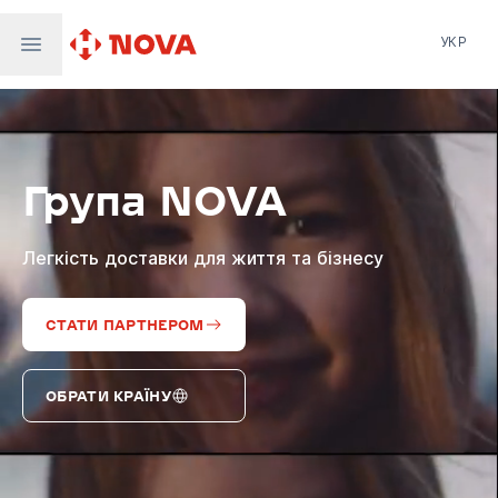
УКР
Нова пошта
Nova Post Europe
NovaPay
Група NOVA
Nova Global
Nova Digital
Supernova Airlines
Легкість доставки для життя та бізнесу
СТАТИ ПАРТНЕРОМ
ОБРАТИ КРАЇНУ