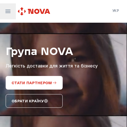
УКР
Нова пошта
Nova Post Europe
NovaPay
Група NOVA
Nova Global
Nova Digital
Supernova Airlines
Легкість доставки для життя та бізнесу
СТАТИ ПАРТНЕРОМ
ОБРАТИ КРАЇНУ