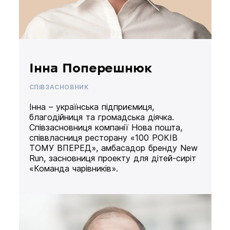
Інна Поперешнюк
СПІВЗАСНОВНИК
Інна – українська підприємиця,
благодійниця та громадська діячка.
Співзасновниця компанії Нова пошта,
співвласниця ресторану «100 РОКІВ
ТОМУ ВПЕРЕД», амбасадор бренду New
Run, засновниця проекту для дітей-сиріт
«Команда чарівників».