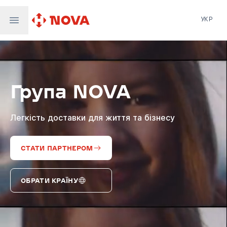
УКР
Нова пошта
Nova Post Europe
NovaPay
Група NOVA
Nova Global
Nova Digital
Supernova Airlines
Легкість доставки для життя та бізнесу
СТАТИ ПАРТНЕРОМ
ОБРАТИ КРАЇНУ