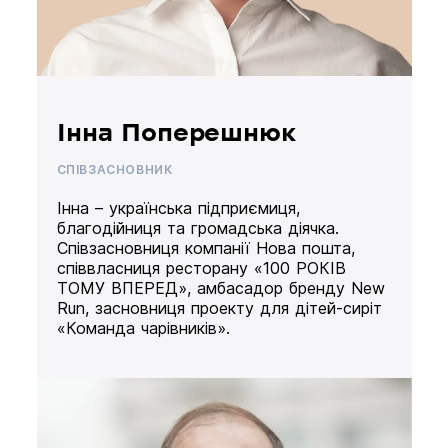
Інна Поперешнюк
СПІВЗАСНОВНИК
Інна – українська підприємиця,
благодійниця та громадська діячка.
Співзасновниця компанії Нова пошта,
співвласниця ресторану «100 РОКІВ
ТОМУ ВПЕРЕД», амбасадор бренду New
Run, засновниця проекту для дітей-сиріт
«Команда чарівників».