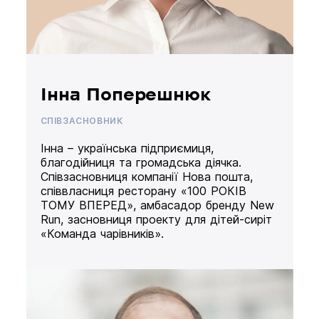
Інна Поперешнюк
СПІВЗАСНОВНИК
Інна – українська підприємиця,
благодійниця та громадська діячка.
Співзасновниця компанії Нова пошта,
співвласниця ресторану «100 РОКІВ
ТОМУ ВПЕРЕД», амбасадор бренду New
Run, засновниця проекту для дітей-сиріт
«Команда чарівників».