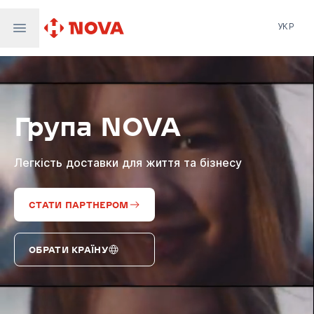
УКР
Нова пошта
Nova Post Europe
NovaPay
Група NOVA
Nova Global
Nova Digital
Supernova Airlines
Легкість доставки для життя та бізнесу
СТАТИ ПАРТНЕРОМ
ОБРАТИ КРАЇНУ