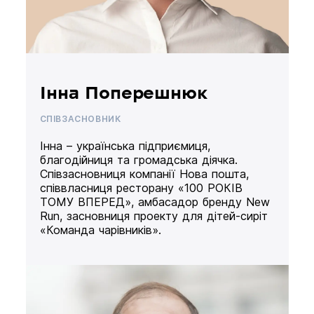
Інна Поперешнюк
СПІВЗАСНОВНИК
Інна – українська підприємиця,
благодійниця та громадська діячка.
Співзасновниця компанії Нова пошта,
співвласниця ресторану «100 РОКІВ
ТОМУ ВПЕРЕД», амбасадор бренду New
Run, засновниця проекту для дітей-сиріт
«Команда чарівників».