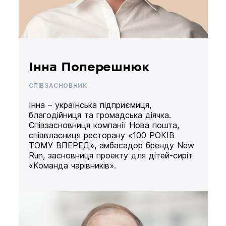
Інна Поперешнюк
СПІВЗАСНОВНИК
Інна – українська підприємиця,
благодійниця та громадська діячка.
Співзасновниця компанії Нова пошта,
співвласниця ресторану «100 РОКІВ
ТОМУ ВПЕРЕД», амбасадор бренду New
Run, засновниця проекту для дітей-сиріт
«Команда чарівників».